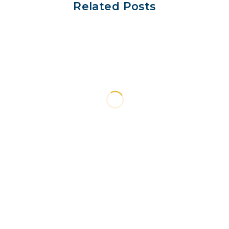
Related Posts
INSI
INSIGHTS
MARKET
FO
Packaging
com
metallico per
int
tive
alimenti: sicurezza
deb
g
e conservazione in
sis
estate
pee