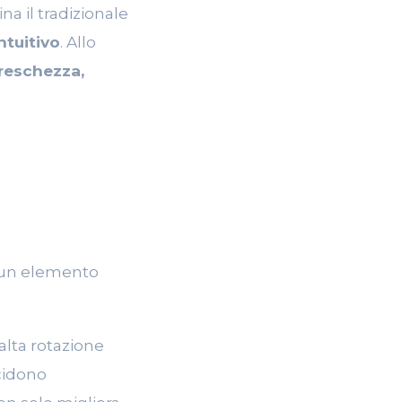
na il tradizionale
ntuitivo
. Allo
reschezza,
un elemento
alta rotazione
cidono