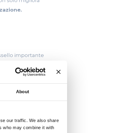
n solo migliora
zzazione.
ssello importante
azione
le
diventano fattori
About
standard sempre
se our traffic. We also share
ers who may combine it with