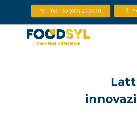
C
Tel. +39 (051) 29.86.111
Latt
innovaz