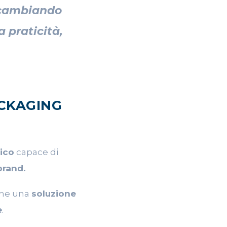
a cambiando
 praticità,
ACKAGING
ico
capace di
brand.
ome una
soluzione
e
.