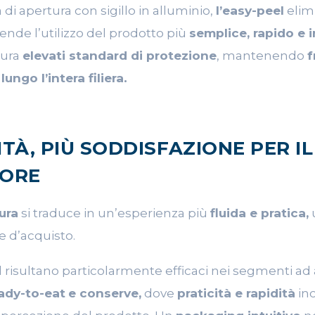
di apertura con sigillo in alluminio,
l’easy-peel
elimi
rende l’utilizzo del prodotto più
semplice, rapido e i
cura
elevati standard di protezione
, mantenendo
f
lungo l’intera filiera.
ITÀ, PIÙ SODDISFAZIONE PER IL
ORE
tura
si traduce in un’esperienza più
fluida e pratica,
e d’acquisto.
l risultano particolarmente efficaci nei segmenti ad 
eady-to-eat
e conserve,
dove
praticità e rapidità
in