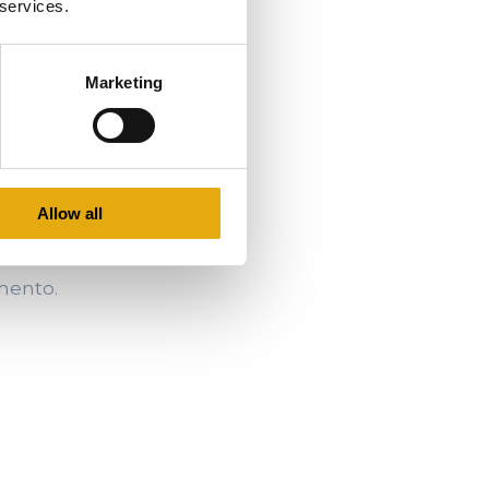
 services.
propone come
Marketing
 soluzioni pensate
mando il packaging
Allow all
amento.