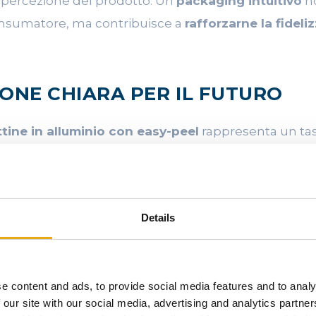
 percezione del prodotto. Un
packaging intuitivo
no
onsumatore, ma contribuisce a
rafforzarne la fideli
IONE CHIARA PER IL FUTURO
ttine in alluminio con easy-peel
rappresenta un ta
l packaging alimentare: un connubio forte tra
innov
enibilità ambientale e centralità del consumatore
.
i la
praticità e la riduzione dell’impatto ambienta
Details
oluzione sembra destinata a consolidarsi come uno 
e content and ads, to provide social media features and to analy
 our site with our social media, advertising and analytics partn