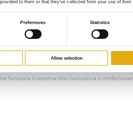
 provided to them or that they’ve collected from your use of their
O FOODSYL
vogliono innovare il proprio packaging,
Foodsyl
si 
Preferences
Statistics
o
.
asy-peel
ai
materiali sostenibili
, la tecnologia offre
ormance, usabilità e impatto ambientale
, trasfor
Allow selection
ta di crescita e differenziazione
.
e funziona il sistema che rivoluziona il confezion