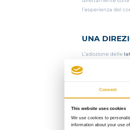
direttamente sulla
l’esperienza del c
UNA DIREZ
L’adozione delle
la
nell’evoluzione de
tecnologica, sost
In un mercato in cu
Consent
decisivi, questa s
più diffuso.
This website uses cookies
We use cookies to personalis
information about your use of