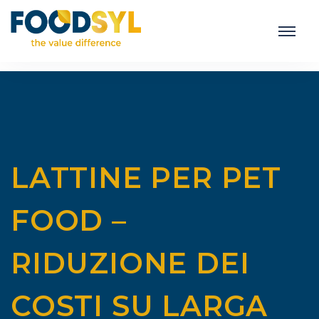
LATTINE PER PET
FOOD –
RIDUZIONE DEI
COSTI SU LARGA