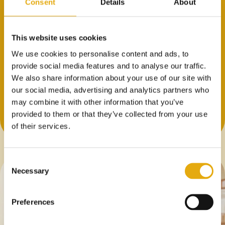
Consent
Details
About
Riduzione dei materiali
Minor utilizzo di alluminio per lattina.
This website uses cookies
We use cookies to personalise content and ads, to
Differenziazione del brand
provide social media features and to analyse our traffic.
Design più pulito e moderno per una migliore
We also share information about your use of our site with
presenza a scaffale.
our social media, advertising and analytics partners who
may combine it with other information that you’ve
provided to them or that they’ve collected from your use
of their services.
Consent
Necessary
Selection
Preferences